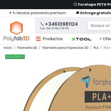
💥
Forshape PETG 
👨‍🔧 Servicio postventa premium
🚚
Entrega gratuit
+34610981124
Lun.-Vie. 9-12h / 14-17h
Productos
⚡ Ofe
Inicio
Filamento 3D
Filamento para impresoras 3D
PLA
PLA+
ECOLÓGICO