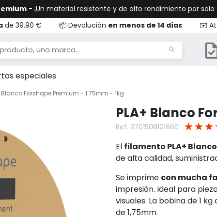
Premium
- ¡Un material resistente y de alto rendimiento por solo
a
de 39,90 €
📦 Devolución
en menos de 14 días
✉️ At
rtas especiales
 Blanco Forshape Premium - 1.75mm - 1kg
PLA+ Blanco Fo
★
★
★
Ref. 3701508101660
El
filamento PLA+ Blanc
de alta calidad, suministr
Se imprime
con mucha fa
impresión. Ideal para piez
visuales. La bobina de 1 kg
de 1,75mm.