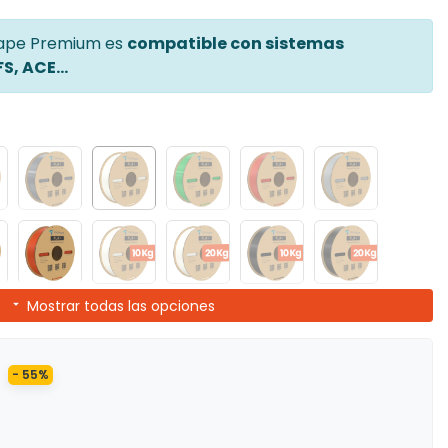
hape Premium es
compatible con sistemas
, ACE...
Mostrar todas las opciones
- 55%