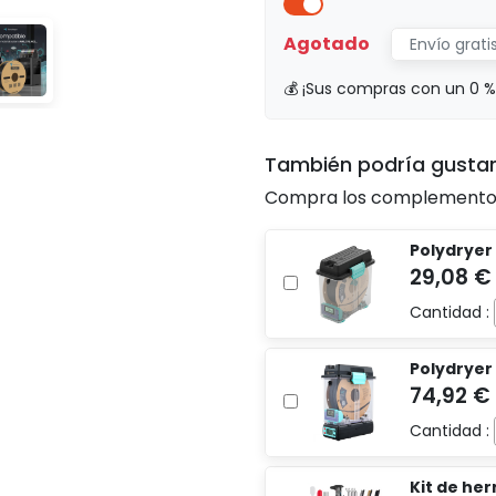
Agotado
Envío grat
💰 ¡Sus compras con un 0 
También podría gusta
Compra los complementos 
Polydryer
Cantidad :
Polydryer
Cantidad :
Kit de he