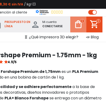
8,30 € sin IVA
/ kg! 💥
ención al cliente
0
0
PRESUPUESTO EN
Mi cuenta
LÍNEA
CONECTARSE
🧬 ¿Qué impresora 3D elegir?
📣 Blog
rshape Premium - 1.75mm - 1kg
★
★
4.9/5
o Forshape Premium de 1,75mm
es un
PLA Premium
ado en una bobina de cartón de 1 kg.
cilidad y se adhiere perfectamente
a la base de
as decorativas, diseños innovadores o prototipos
 de
PLA+ Blanco Forshape
se entrega con un diámetro