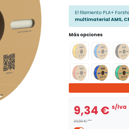
El filamento PLA+ Fors
multimaterial AMS, CFS
Más opciones
9,34 €
s/lva
20,93 €
s/lva