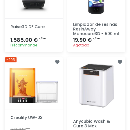
Limpiador de resinas
Raise3D DF Cure
ResinAway
Monocure3D - 500 ml
1.585,00 €
19,90 €
s/lva
s/lva
Précommande
Agotado
Agregar
Agregar
-20%
Creality UW-03
Anycubic Wash &
Cure 3 Max
132,50 €
s/lva