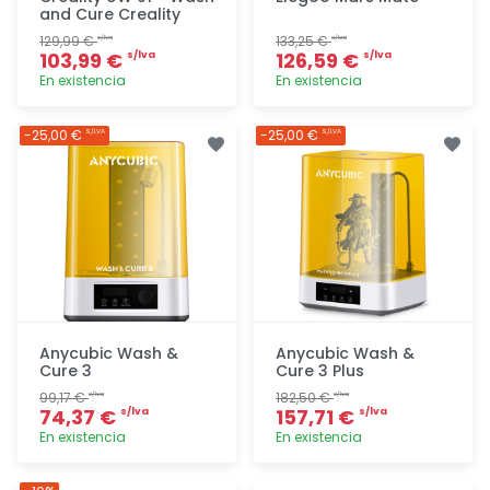
and Cure Creality
129,99 €
133,25 €
s/lva
s/lva
103,99 €
126,59 €
s/lva
s/lva
En existencia
En existencia
Agregar
Agregar
-25,00 €
-25,00 €
S/LVA
S/LVA
Anycubic Wash &
Anycubic Wash &
Cure 3
Cure 3 Plus
99,17 €
182,50 €
s/lva
s/lva
74,37 €
157,71 €
s/lva
s/lva
En existencia
En existencia
Agregar
Agregar