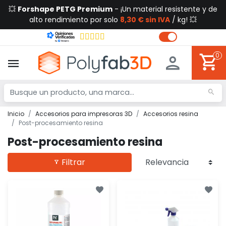
💥
Forshape PETG Premium
- ¡Un material resistente y de
alto rendimiento por solo
8,30 € sin IVA
/ kg! 💥
0
Inicio
Accesorios para impresoras 3D
Accesorios resina
Post-procesamiento resina
Post-procesamiento resina
Filtrar