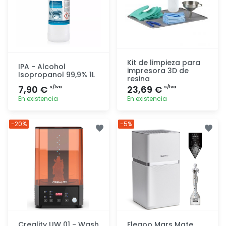
Kit de limpieza para
IPA - Alcohol
impresora 3D de
Isopropanol 99,9% 1L
resina
7,90 €
23,69 €
s/lva
s/lva
En existencia
En existencia
Agregar
Agregar
-20%
-5%
Creality UW 01 - Wash
Elegoo Mars Mate