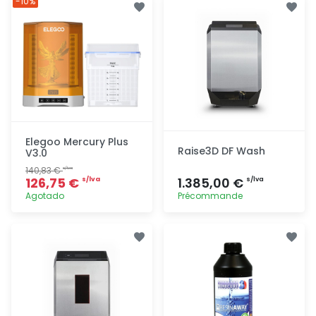
-10%
Elegoo Mercury Plus
Raise3D DF Wash
V3.0
140,83 €
s/lva
126,75 €
1.385,00 €
s/lva
s/lva
Agotado
Précommande
Agregar
Agregar