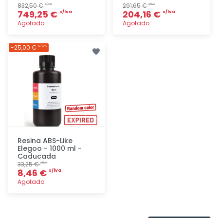
832,50 €
291,65 €
s/lva
s/lva
749,25 €
204,16 €
s/lva
s/lva
Agotado
Agotado
Agregar
Agregar
-25,00 €
S/LVA
Resina ABS-Like
Elegoo - 1000 ml -
Caducada
33,25 €
s/lva
8,46 €
s/lva
Agotado
Agregar