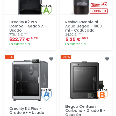
Creality K2 Pro
Resina Lavable al
Combo - Grado A -
Agua Elegoo - 1000
Usado
ml - Caducada
778,46 €
34,92 €
s/lva
s/lva
622,77 €
5,25 €
s/lva
s/lva
En existencia
En existencia
Agregar
Agregar
-10%
-30%
Elegoo Centauri
Creality K2 Plus -
Carbono - Grado B -
Grado A+ - Usado
Ocasión