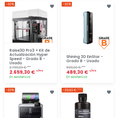
-30%
-30%
Raise3D Pro3 + Kit de
Actualización Hyper
Shining 3D EinStar -
Speed - Grado B -
Grado B - Usado
Usado
3.799,00 €
699,00 €
s/lva
s/lva
2.659,30 €
489,30 €
s/lva
s/lva
En existencia
En existencia
Agregar
Agregar
-20%
-29,92 €
S/LVA