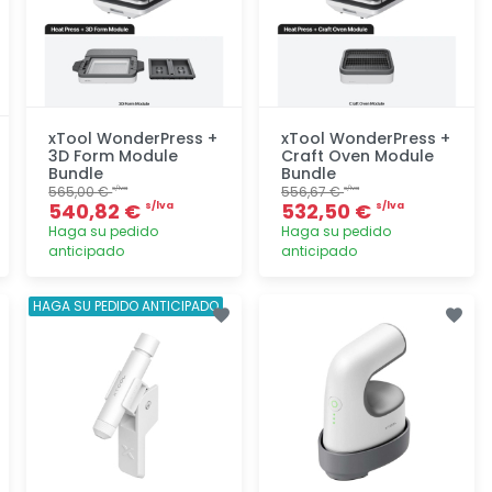
xTool WonderPress +
xTool WonderPress +
3D Form Module
Craft Oven Module
Bundle
Bundle
565,00 €
556,67 €
s/lva
s/lva
540,82 €
532,50 €
s/lva
s/lva
Haga su pedido
Haga su pedido
anticipado
anticipado
Agregar
Agregar
HAGA SU PEDIDO ANTICIPADO