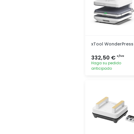
xTool WonderPress
332,50 €
s/lva
Haga su pedido
anticipado
Agregar