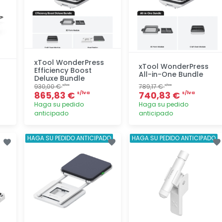
xTool WonderPress
xTool WonderPress
Efficiency Boost
All-in-One Bundle
Deluxe Bundle
930,00 €
789,17 €
s/lva
s/lva
865,83 €
740,83 €
s/lva
s/lva
Haga su pedido
Haga su pedido
anticipado
anticipado
Agregar
Agregar
HAGA SU PEDIDO ANTICIPADO
HAGA SU PEDIDO ANTICIPADO