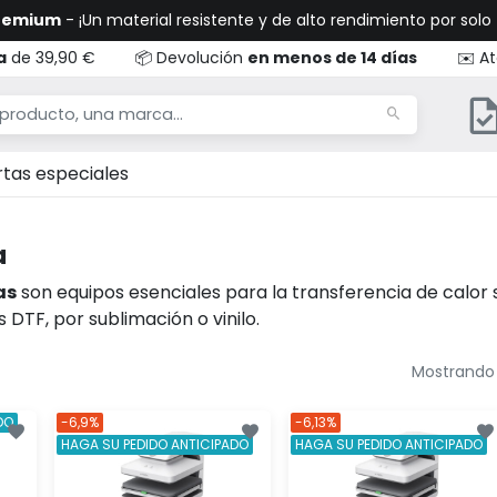
Premium
- ¡Un material resistente y de alto rendimiento por solo
a
de 39,90 €
📦 Devolución
en menos de 14 días
✉️ At
rtas especiales
a
as
son equipos esenciales para la transferencia de calor 
 DTF, por sublimación o vinilo.
Mostrando 1
DO
-6,9%
-6,13%
HAGA SU PEDIDO ANTICIPADO
HAGA SU PEDIDO ANTICIPADO