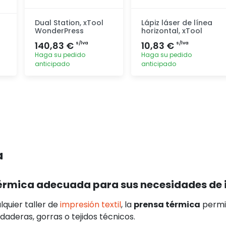
Dual Station, xTool
Lápiz láser de línea
WonderPress
horizontal, xTool
140,83 €
10,83 €
s/lva
s/lva
Haga su pedido
Haga su pedido
anticipado
anticipado
Agregar
Agregar
a
 térmica adecuada para sus necesidades de 
lquier taller de
impresión textil
, la
prensa térmica
permit
daderas, gorras o tejidos técnicos.