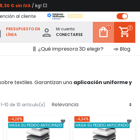
8,30 € sin IVA
/ kg! 💥
ención al cliente
0
0
PRESUPUESTO EN
Mi cuenta
LÍNEA
CONECTARSE
🧬 ¿Qué impresora 3D elegir?
📣 Blog
sobre textiles. Garantizan una
aplicación uniforme y
-10 de 10 artículo(s)
-4,28%
-4,34%
HAGA SU PEDIDO ANTICIPADO
HAGA SU PEDIDO ANTICIPADO