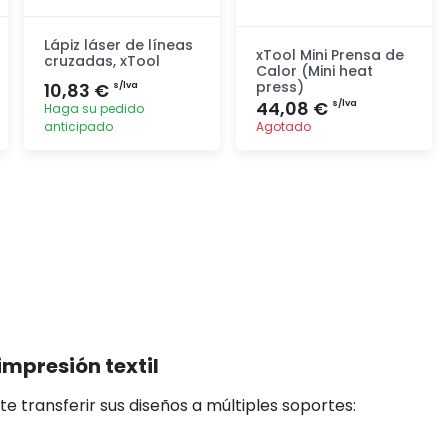
Lápiz láser de líneas
xTool Mini Prensa de
cruzadas, xTool
Calor (Mini heat
press)
10,83 €
s/lva
44,08 €
s/lva
Haga su pedido
anticipado
Agotado
Agregar
Agregar
impresión textil
e transferir sus diseños a múltiples soportes: