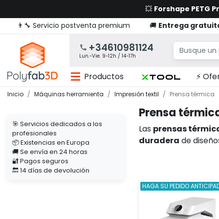
💥
Forshape PETG 
👨‍🔧 Servicio postventa premium
🚚
Entrega gratuit
+34610981124
Lun.-Vie. 9-12h / 14-17h
Productos
⚡ Ofe
Inicio
Máquinas herramienta
Impresión textil
Prensa térmica
Prensa térmic
🎯 Servicios dedicados a los
Las
prensas térmic
profesionales
duradera
de diseños
📦 Existencias en Europa
🚚 Se envía en 24 horas
🔐 Pagos seguros
🔙 14 días de devolución
HAGA SU PEDIDO ANTICIPA